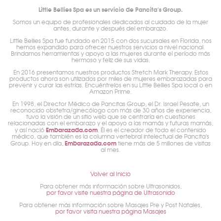
Little Bellies Spa es un servicio de Pancita's Group.
Somos un equipo de profesionales dedicados al cuidado de la mujer
antes, durante y después del embarazo.
Little Bellies Spa fue fundado en 2015 con dos sucursales en Florida, nos
hemos expandido para ofrecer nuestros servicios a nivel nacional.
Brindamos herramientas y apoyo a las mujeres durante el período más
hermoso y feliz de sus vidas.
En 2016 presentamos nuestros productos Stretch Mark Therapy. Estos
productos ahora son utilizados por miles de mujeres embarazadas para
prevenir y curar las estrías. Encuéntrelos en su Little Bellies Spa local o en
Amazon Prime.
En 1998, el Director Médico de Pancitas Group, el Dr. Israel Pesate, un
reconocido obstetra/ginecólogo con más de 30 años de experiencia,
tuvo la visión de un sitio web que se centraría en cuestiones
relacionadas con el embarazo y el apoyo a las mamás y futuras mamás,
Embarazada.com
y así nació
. Él es el creador de todo el contenido
médico, que también es la columna vertebral intelectual de Pancita's
Embarazada.com
Group. Hoy en día,
tiene más de 5 millones de visitas
al mes.
Volver al Inicio
Para obtener más información sobre Ultrasonidos,
por favor visite nuestra página de Ultrasonido
Para obtener más información sobre Masajes Pre y Post Natales,
por favor visita nuestra página Masajes