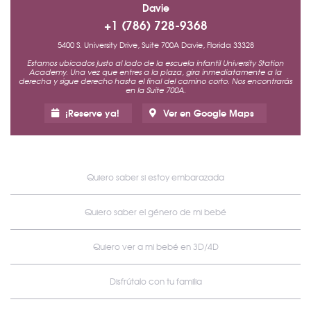
Davie
+1 (786) 728-9368
5400 S. University Drive, Suite 700A Davie, Florida 33328
Estamos ubicados justo al lado de la escuela infantil University Station
Academy. Una vez que entres a la plaza, gira inmediatamente a la
derecha y sigue derecho hasta el final del camino corto. Nos encontrarás
en la Suite 700A.
¡Reserve ya!
Ver en Google Maps
Quiero saber si estoy embarazada
Quiero saber el género de mi bebé
Quiero ver a mi bebé en 3D/4D
Disfrútalo con tu familia