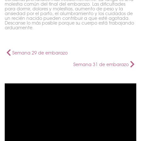
molestia común del final del embarazo. Las dificultades
para dormir, dolores y molestias, aumento de peso y la
ansiedad por el parto, el alumbramiento y los cuidados de
un recién nacido pueden contribuir a que esté agotada.
Descanse lo más posible porque su cuerpo está trabajando
arduamente.
Semana 29 de embarazo
Semana 31 de embarazo