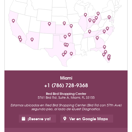
Miami
+1 (786) 728-9368
Red Bird Shopping Center
5761 Bird Rd, Suite A, Miami, FL 33155
Estamos ubicados en Red Bird Shopping Center (Bird Rd con 57th Ave)
segundo piso, al lado de Quest Diagnostics.
¡Reserve ya!
Ver en Google Maps