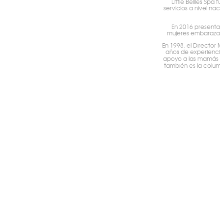
Little Bellies Sp
servicios a nivel na
En 2016 presenta
mujeres embarazadas
En 1998, el Director
años de experiencia
apoyo a las mamás y
también es la colum