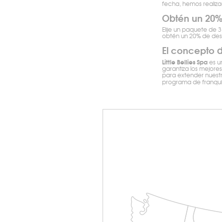
fecha, hemos realiz
Obtén un 20% 
Elije un paquete de 
obtén un 20% de desc
El concepto de
Little Bellies Spa
es un
garantiza los mejore
para extender nuestr
programa de franquic