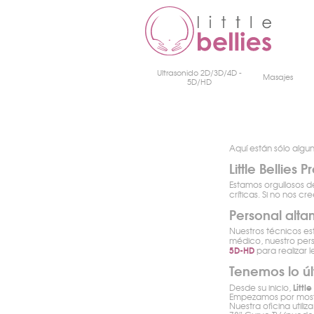
Ultrasonido 2D/3D/4D -
Masajes
5D/HD
Aquí están sólo algu
Little Bellie
Estamos orgullosos d
críticas. Si no nos c
Personal alta
Nuestros técnicos es
médico, nuestro per
5D-HD
para realizar l
Tenemos lo úl
Littl
Desde su inicio,
Empezamos por mostr
Nuestra oficina util