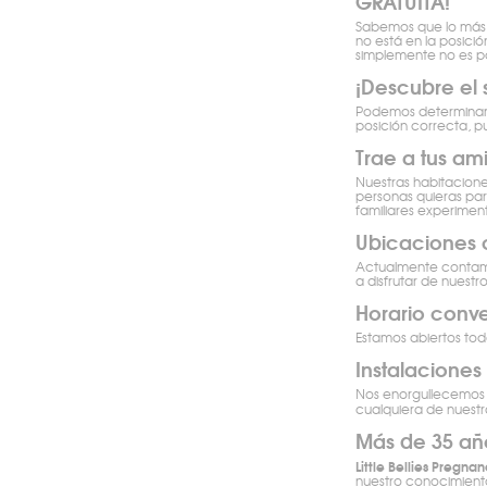
GRATUITA!
Sabemos que lo más im
no está en la posici
simplemente no es pos
¡Descubre el 
Podemos determinar e
posición correcta, p
Trae a tus am
Nuestras habitacion
personas quieras par
familiares experimen
Ubicaciones 
Actualmente contam
a disfrutar de nuest
Horario conve
Estamos abiertos tod
Instalaciones
Nos enorgullecemos d
cualquiera de nuestr
Más de 35 año
Little Bellies Pregna
nuestro conocimiento