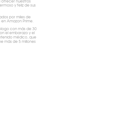
a ofrecer nuestros
ermoso y feliz de sus
ados por miles de
l o en Amazon Prime.
ecólogo con más de 30
con el embarazo y el
contenido médico, que
ne más de 5 millones