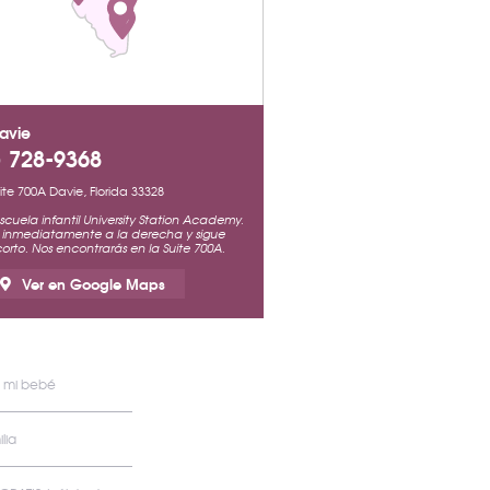
avie
) 728-9368
Suite 700A Davie, Florida 33328
scuela infantil University Station Academy.
ra inmediatamente a la derecha y sigue
orto. Nos encontrarás en la Suite 700A.
Ver en Google Maps
e mi bebé
lia