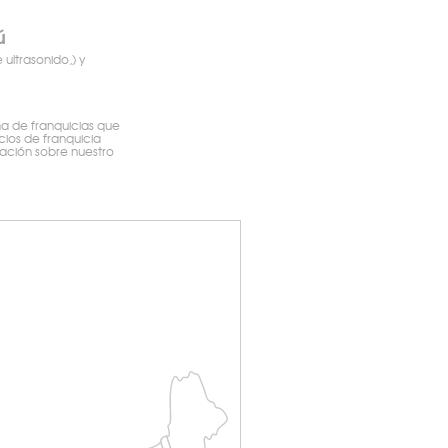
ú
ultrasonido,) y
ma de franquicias que
ios de franquicia
mación sobre nuestro