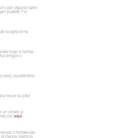
tos y por alguna razón
n posible. Y si
bé no está en la
des traer a tantas
tus amigos y
acceso, ayudándolo
ra hacer su cita!
 un vistazo a
aquí
ndo clic
.
crecido y fortalecido
la misma. Hasta la