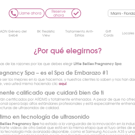
Reserve
Llame ahora
ahora
ADN Género del
8K Realistic
Tratamiento Anti-
Gift
Locales
bebé
View
Estrías
Cards
¿Por qué elegirnos?
Little Bellies Pregnancy Spa
nas de las razones por las que debes elegir
:
s Pregnancy Spa – es el Spa de Embarazo #1
e ser los mejores en lo que hacemos, y nuestros clientes lo saben y nos han d
aquí
ree, vea usted mismo haciendo clic
.
mente calificado que cuidará bien de ti
tán certificados por ARDMS y totalmente entrenados. A pesar de que no ofre
sonal opera bajo altos estándares profesionales y está especialmente entre
ecturas de ultrasonidos de calidad.
timo en tecnología de ultrasonido
e Bellies Pregnancy Spa
ha estado a la vanguardia de la innovación en la industr
arte videos de otro bebé que está en la misma etapa que el tuyo antes de e
iza la tecnología más avanzada disponible, como el Samsung Accuvix A35 y un