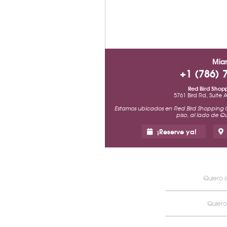
Mia
+1 (786) 
Red Bird Shop
5761 Bird Rd, Suite 
Estamos ubicados en Red Bird Shopping 
piso, al lado de Qu
¡Reserve ya!
Quiero 
Quiero