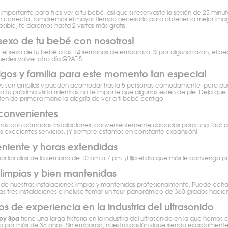
portante para ti es ver a tu bebé, así que si reservaste la sesión de 25 minu
ón correcta, tomaremos el mayor tiempo necesario para obtener la mejor image
ible, te daremos hasta 2 visitas más gratis.
sexo de tu bebé con nosotros!
l sexo de tu bebé a las 14 semanas de embarazo. Si por alguna razón, el be
uedes volver otro día GRATIS.
igos y familia para este momento tan especial
es son amplias y pueden acomodar hasta 5 personas cómodamente, pero pue
a tu próxima visita mientras no te importe que algunos estén de pie. Deja que 
ten de primera mano la alegría de ver a ti bebé contigo.
convenientes
os con cómodas instalaciones, convenientemente ubicadas para una fácil 
ros excelentes servicios. ¡Y siempre estamos en constante expansión!
niente y horas extendidas
os los días de la semana de 10 am a 7 pm. ¡Elija el día que más le convenga pa
 limpias y bien mantenidas
e nuestras instalaciones limpias y mantenidas profesionalmente. Puede echar
as tres instalaciones e incluso tomar un tour panorámico de 360 grados hacie
s de experiencia en la industria del ultrasonido
ncy Spa
tiene una larga historia en la industria del ultrasonido en la que hemos 
 por más de 35 años. Sin embargo, nuestra pasión sigue siendo exactamente 