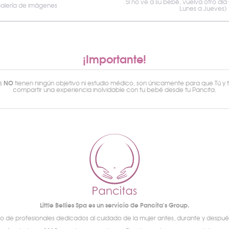
Si no ve a su bebé, vuelva otro día
alería de imágenes
Lunes a Jueves)
¡Importante!
NO
os
tienen ningún objetivo ni estudio médico, son únicamente para que Tú y 
compartir una experiencia inolvidable con tu bebé desde tu Pancita.
Little Bellies Spa es un servicio de Pancita's Group.
 de profesionales dedicados al cuidado de la mujer antes, durante y despu