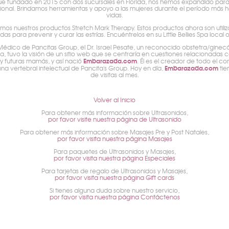
a fue fundado en 2015 con dos sucursales en Florida, nos hemos expandido par
cional. Brindamos herramientas y apoyo a las mujeres durante el período más h
vidas.
mos nuestros productos Stretch Mark Therapy. Estos productos ahora son utiliz
 para prevenir y curar las estrías. Encuéntrelos en su Little Bellies Spa loca
 Médico de Pancitas Group, el Dr. Israel Pesate, un reconocido obstetra/gin
, tuvo la visión de un sitio web que se centraría en cuestiones relacionadas 
Embarazada.com
 futuras mamás, y así nació
. Él es el creador de todo el 
Embarazada.com
na vertebral intelectual de Pancita's Group. Hoy en día,
tie
de visitas al mes.
Volver al Inicio
Para obtener más información sobre Ultrasonidos,
por favor visite nuestra página de Ultrasonido
Para obtener más información sobre Masajes Pre y Post Natales,
por favor visita nuestra página Masajes
Para paquetes de Ultrasonidos y Masajes,
por favor visita nuestra página Especiales
Para tarjetas de regalo de Ultrasonidos y Masajes,
por favor visita nuestra página Gift cards
Si tienes alguna duda sobre nuestro servicio,
por favor visita nuestra página Contáctenos