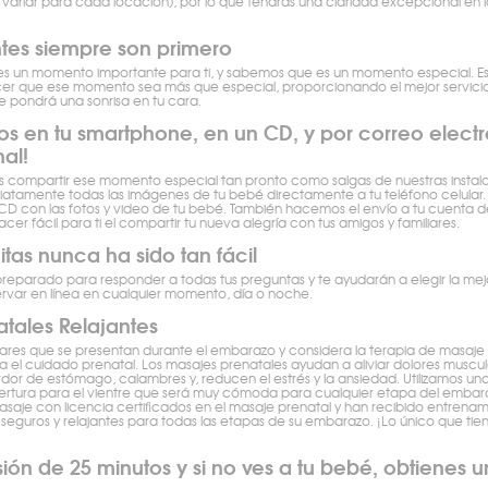
variar para cada locación), por lo que tendrás una claridad excepcional en 
ntes siempre son primero
 es un momento importante para ti, y sabemos que es un momento especial. E
er que ese momento sea más que especial, proporcionando el mejor servicio 
 pondrá una sonrisa en tu cara.
tos en tu smartphone, en un CD, y por correo electró
al!
compartir ese momento especial tan pronto como salgas de nuestras instalac
tamente todas las imágenes de tu bebé directamente a tu teléfono celular. 
CD con las fotos y video de tu bebé. También hacemos el envío a tu cuenta d
 hacer fácil para ti el compartir tu nueva alegría con tus amigos y familiares.
itas nunca ha sido tan fácil
eparado para responder a todas tus preguntas y te ayudarán a elegir la mejor
rvar en línea en cualquier momento, día o noche.
tales Relajantes
stares que se presentan durante el embarazo y considera la terapia de masa
el cuidado prenatal. Los masajes prenatales ayudan a aliviar dolores muscul
dor de estómago, calambres y, reducen el estrés y la ansiedad. Utilizamos 
ertura para el vientre que será muy cómoda para cualquier etapa del embar
saje con licencia certificados en el masaje prenatal y han recibido entrena
seguros y relajantes para todas las etapas de su embarazo. ¡Lo único que tie
ión de 25 minutos y si no ves a tu bebé, obtienes un