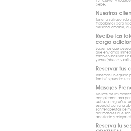
78″ Curve TV (puede 
bebé.
Nuestros clie
Tener un ultrasonido
trabajamos para hac
personal amable, que
Recibe las fo
cargo adicion
Sabemos que deseas 
que enviamos inmedia
también incluyen un 
y
smartphone
, y así
Reservar tus c
Tenemos un equipo pr
También puedes rese
Masajes Prena
Alíviate de los male
complementaria para 
cabeza, migrañas, ar
especial con una ab
son terapeutas de ma
dar masajes que son 
acostarte y relajarte!
Reserva tu ses