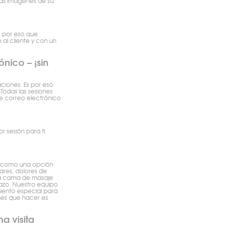
las imágenes de su
s por eso que
al cliente y con un
nico – ¡sin
iones. Es por eso
Todas las sesiones
e correo electrónico
 sesión para ti.
je como una opción
ares, dolores de
una cama de masaje
azo. Nuestro equipo
miento especial para
nes que hacer es
a visita