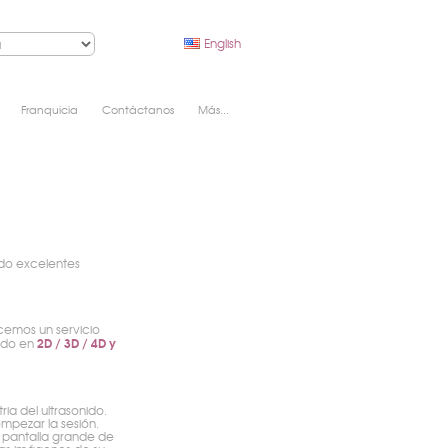
English
Franquicia
Contáctanos
Más...
ado excelentes
cemos un servicio
2D / 3D / 4D y
nado en
ia del ultrasonido.
mpezar la sesión.
a pantalla grande de