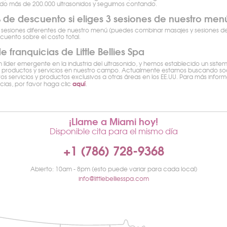
ado más de 200.000 ultrasonidos y seguimos contando.
de descuento si eliges 3 sesiones de nuestro men
3 sesiones diferentes de nuestro menú (puedes combinar masajes y sesiones de 
uento sobre el costo total.
 franquicias de Little Bellies Spa
 líder emergente en la industria del ultrasonido, y hemos establecido un siste
s productos y servicios en nuestro campo. Actualmente estamos buscando soc
os servicios y productos exclusivos a otras áreas en los EE.UU. Para más infor
aquí
ias, por favor haga clic
.
¡Llame a Miami hoy!
Disponible cita para el mismo día
+1 (786) 728-9368
Abierto: 10am - 8pm (esto puede variar para cada local)
info@littlebelliesspa.com