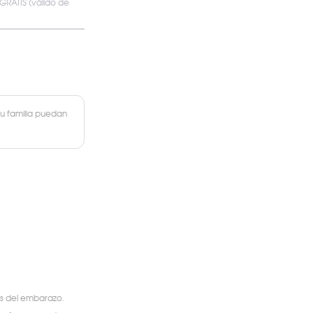
 GRATIS (válido de
tu familia puedan
és del embarazo.