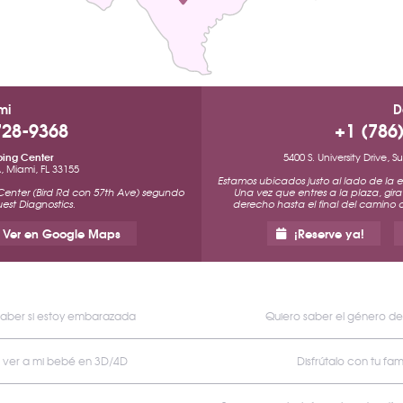
mi
D
728-9368
+1 (786
ping Center
5400 S. University Drive, 
A, Miami, FL 33155
Estamos ubicados justo al lado de la e
Center (Bird Rd con 57th Ave) segundo
Una vez que entres a la plaza, gi
est Diagnostics.
derecho hasta el final del camino c
Ver en Google Maps
¡Reserve ya!
saber si estoy embarazada
Quiero saber el género d
 ver a mi bebé en 3D/4D
Disfrútalo con tu fami