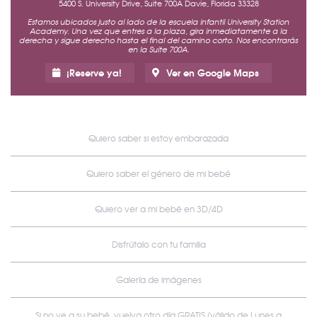
5400 S. University Drive, Suite 700A Davie, Florida 33328
Estamos ubicados justo al lado de la escuela infantil University Station
Academy. Una vez que entres a la plaza, gira inmediatamente a la
derecha y sigue derecho hasta el final del camino corto. Nos encontrarás
en la Suite 700A.
¡Reserve ya!
Ver en Google Maps
Quiero saber si estoy embarazada
Quiero saber el género de mi bebé
Quiero ver a mi bebé en 3D/4D
Disfrútalo con tu familia
Galería de imágenes
Si no ve a su bebé, vuelva otro día GRATIS (válido de Lunes a