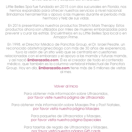
Little Bellies Spa fue fundado en 2015 con dos sucursales en Florida, nos
hemos expandido para ofrecer nuestros servicios a nivel nacional.
Brindamos herramientas y apoyo a las mujeres durante el período más
hermoso y feliz de sus vidas.
En 2016 presentamos nuestros productos Stretch Mark Therapy. Estos
productos ahora son utilizados por miles de mujeres embarazadas para
prevenir y curar las estrías. Encuéntrelos en su Little Bellies Spa local o en
Amazon Prime.
En 1998, el Director Médico de Pancitas Group, el Dr. Israel Pesate, un
reconocido obstetra/ginecólogo con más de 30 años de experiencia,
tuvo la visión de un sitio web que se centraría en cuestiones
relacionadas con el embarazo y el apoyo a las mamás y futuras mamás,
Embarazada.com
y así nació
. Él es el creador de todo el contenido
médico, que también es la columna vertebral intelectual de Pancita's
Embarazada.com
Group. Hoy en día,
tiene más de 5 millones de visitas
al mes.
Volver al Inicio
Para obtener más información sobre Ultrasonidos,
por favor visite nuestra página de Ultrasonido
Para obtener más información sobre Masajes Pre y Post Natales,
por favor visita nuestra página Masajes
Para paquetes de Ultrasonidos y Masajes,
por favor visita nuestra página Especiales
Para tarjetas de regalo de Ultrasonidos y Masajes,
por favor visita nuestra página Gift cards