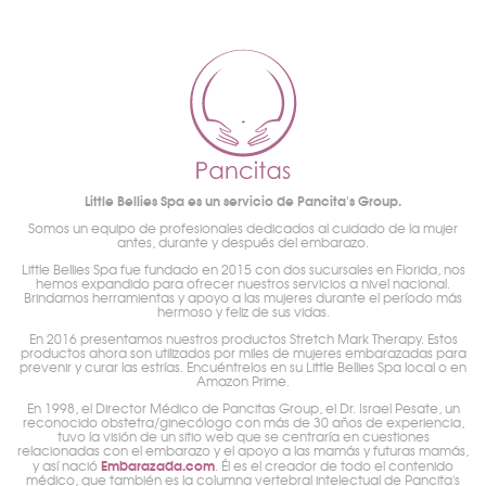
Little Bellies Spa es un servicio de Pancita's Group.
Somos un equipo de profesionales dedicados al cuidado de la mujer
antes, durante y después del embarazo.
Little Bellies Spa fue fundado en 2015 con dos sucursales en Florida, nos
hemos expandido para ofrecer nuestros servicios a nivel nacional.
Brindamos herramientas y apoyo a las mujeres durante el período más
hermoso y feliz de sus vidas.
En 2016 presentamos nuestros productos Stretch Mark Therapy. Estos
productos ahora son utilizados por miles de mujeres embarazadas para
prevenir y curar las estrías. Encuéntrelos en su Little Bellies Spa local o en
Amazon Prime.
En 1998, el Director Médico de Pancitas Group, el Dr. Israel Pesate, un
reconocido obstetra/ginecólogo con más de 30 años de experiencia,
tuvo la visión de un sitio web que se centraría en cuestiones
relacionadas con el embarazo y el apoyo a las mamás y futuras mamás,
Embarazada.com
y así nació
. Él es el creador de todo el contenido
médico, que también es la columna vertebral intelectual de Pancita's