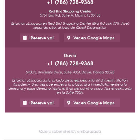
+1 (786) 728-9368
Red Bird Shopping Center
5761 Bird Rd, Suite A, Miami, FL 33155
Estamos ubicados en Red Bird Shopping Center (Bird Rd con 57th Ave)
segundo piso, al lado de Quest Diagnostics.
¡Reserve ya!
Ver en Google Maps
Davie
+1 (786) 728-9368
5400 S. University Drive, Suite 700A Davie, Florida 33328
Estamos ubicados justo al lado de la escuela infantil University Station
Academy. Una vez que entres a la plaza, gira inmediatamente a la
derecha y sigue derecho hasta el final del camino corto. Nos encontrarás
en la Suite 700A.
¡Reserve ya!
Ver en Google Maps
Quiero saber si estoy embarazada