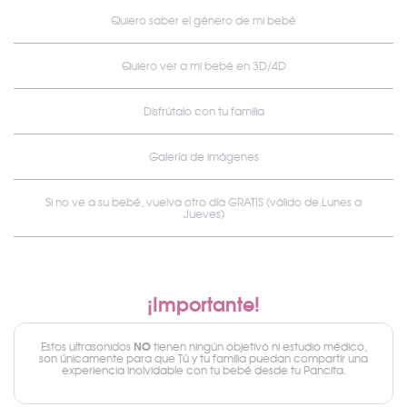
Quiero saber el género de mi bebé
Quiero ver a mi bebé en 3D/4D
Disfrútalo con tu familia
Galería de imágenes
Si no ve a su bebé, vuelva otro día GRATIS (válido de Lunes a
Jueves)
¡Importante!
NO
Estos ultrasonidos
tienen ningún objetivo ni estudio médico,
son únicamente para que Tú y tu familia puedan compartir una
experiencia inolvidable con tu bebé desde tu Pancita.